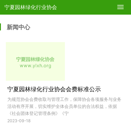
宁夏园林绿化行业协会
T
o
g
g
新闻中心
l
e
n
a
v
i
g
a
t
i
宁夏园林绿化行业协会会费标准公示
o
n
为规范协会会费收取与管理工作，保障协会各项服务与业务
活动有序开展，切实维护全体会员单位的合法权益，依据
《社会团体登记管理条例》《宁
2023-09-18