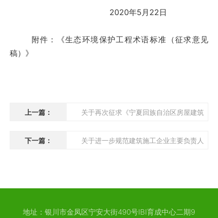
2020年5月22日
附件：《生态环境保护工程术语标准（征求意见
稿）》
上一篇：
关于再次征求《宁夏回族自治区房屋建筑
和市政基础设施项目工程总承包招标文件示范文本2020版（征求
下一篇：
关于进一步规范建筑施工企业主要负责人
意见稿）》意见的通知
项目负责人和专职安全生产管理人员安全生产考核及教育培训工作
的通知
地址：银川市金凤区宁安大街490号IBI育成中心二期9