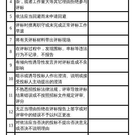
4
杂，或者工作量大等其它理由拒绝参与
评标
5
依法应当回避而未申请回避
评标时擅离职守或未完成正常评标工作
6
早退
7
将有关评标材料带出评标现场
在评标过程中，发现围标、串标等违法
8
行为不记录、不报告
有倾向性诱导性发言并对评标造成不良
9
影响
暗示或诱导投标人作出澄清、说明或接
10
受投标人主动提出的澄清
不熟悉招投标法律法规，评审导致评标
11
结果错误或不按照招标文件规定评审、
评分
无正当理由拒绝在评标报告上签字或对
12
评审中的错误不予以纠正更改
对依法应当否决的投标不提出否决意见
13
或否决不说明理由