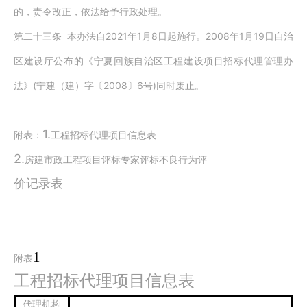
的，责令改正，依法给予行政处理。
2021
1
8
2008
1
19
第二十三条
本办法自
年
月
日起施行。
年
月
日自治
区建设厅公布的《宁夏回族自治区工程建设项目招标代理管理办
(
2008
6
)
法》
宁建（建）字〔
〕
号
同时废止。
1.
附表：
工程招标代理项目信息表
2.
房建市政工程项目评标专家评标不良行为评
价记录表
1
附表
工程招标代理项目信息表
代理机构