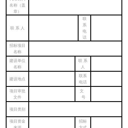
名称（盖
章）
联
系
联 系 人
电
话
招标项目
名称
建设单位
联 系
名称
人
联系
建设地点
电话
项目审批
文
文件
号
项目类别
项目资金
招标
来源
方式