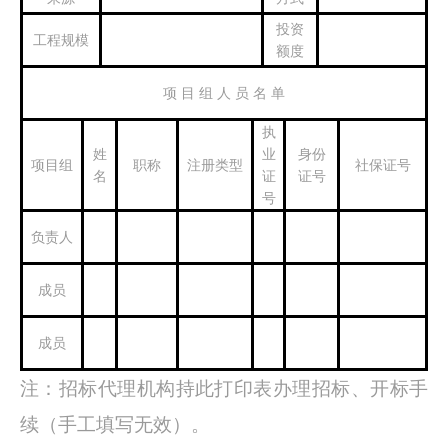
投资
工程规模
额度
项 目 组 人 员 名 单
执
姓
业
身份
项目组
职称
注册类型
社保证号
名
证
证号
号
负责人
成员
成员
注：招标代理机构持此打印表办理招标、开标手
续（手工填写无效）。