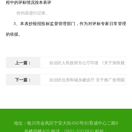
程中的评标情况按本表评
价内容进行记录。
3、本表抄报招投标监督管理部门，作为对评标专家日常管理
的依据。
上一篇：
自治区人民政府办公厅印发 《关于加快规
范推进政府和社会资本合作模式 促进经济高质量发展的若干措施
下一篇：
自治区住房和城乡建设厅 关于推广使用园
的通知》
林绿化工程施工合同 示范文本（试行）的通知
地址：银川市金凤区宁安大街490号IBI育成中心二期9
号楼四楼405 电话：0951-5103910 邮箱：