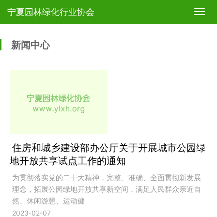
宁夏园林绿化行业协会
T
o
g
g
新闻中心
l
e
n
a
v
i
g
a
t
i
住房和城乡建设部办公厅关于开展城市公园绿
o
n
地开放共享试点工作的通知
为贯彻落实党的二十大精神，完整、准确、全面贯彻新发展
理念，拓展公园绿地开放共享新空间，满足人民群众亲近自
然、休闲游憩、运动健
2023-02-07