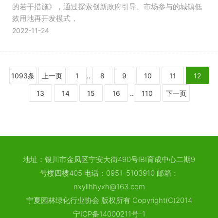
的若干措施》，通过探索创新政府引导、市场参与的城镇低
效用地再开发模式，
2022-11-24
1093条
上一页
1
..
8
9
10
11
12
13
14
15
16
..
110
下一页
地址：银川市金凤区宁安大街490号IBI育成中心二期9
号楼四楼405 电话：0951-5103910 邮箱：
nxyllhhyxh@163.com
宁夏园林绿化行业协会 版权所有 Copyright(C)2014
宁ICP备14000211号-1